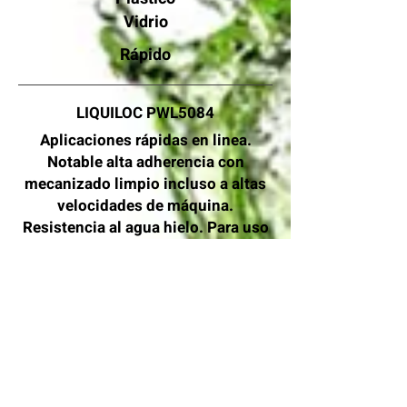
Vidrio
Rápido
LIQUILOC PWL5084
Aplicaciones
rápidas
en linea.
Notable alta adherencia con
mecanizado limpio incluso a altas
velocidades de máquina.
Resistencia al agua hielo. Para uso
en botellas no retornables.
Plástico
Vidrio
Rápido